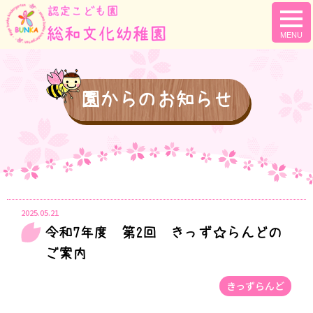
togg
navi
園からのお知らせ
2025.05.21
令和7年度 第2回 きっず☆らんどの
ご案内
きっずらんど