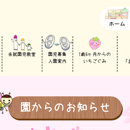
ホーム
未就園児教室
園児募集
1歳6ヶ月からの
入園案内
いちごぐみ
「
園からのお知らせ