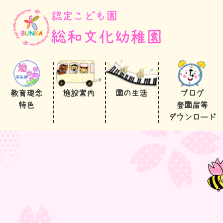
教育理念
施設案内
園の生活
ブログ
特色
登園届等
ダウンロード