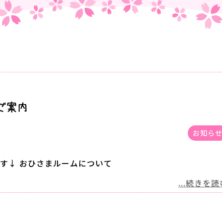
ご案内
お知ら
す↓ おひさまルームについて
...続きを読