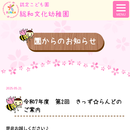
togg
navi
園からのお知らせ
2025.05.21
令和7年度 第2回 きっず☆らんどの
ご案内
是非お越しください♪