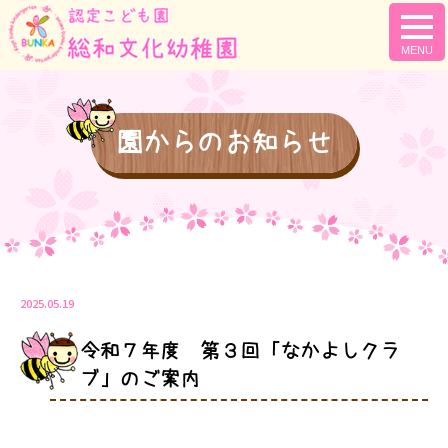
togg
navi
園からのお知らせ
2025.05.19
令和７年度 第３回「なかよしクラ
ブ」のご案内