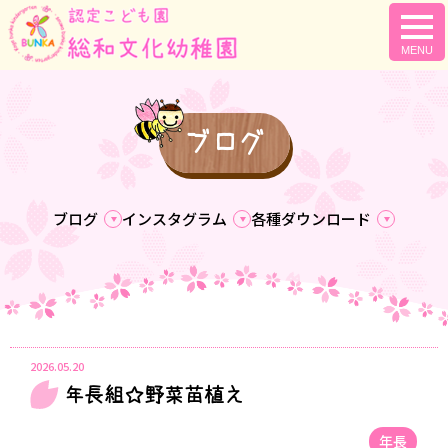
togg
navi
ブログ
ブログ
インスタグラム
各種ダウンロード
2026.05.20
年長組☆野菜苗植え
年長