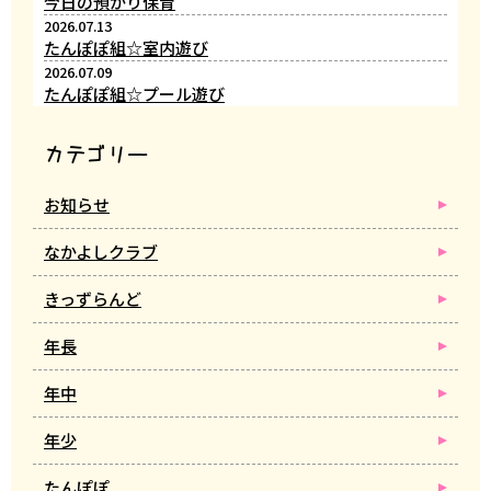
今日の預かり保育
2026.07.13
たんぽぽ組☆室内遊び
2026.07.09
たんぽぽ組☆プール遊び
カテゴリー
お知らせ
なかよしクラブ
きっずらんど
年長
年中
年少
たんぽぽ