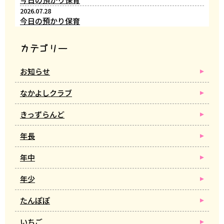
2026.07.28
今日の預かり保育
カテゴリー
お知らせ
なかよしクラブ
きっずらんど
年長
年中
年少
たんぽぽ
いちご