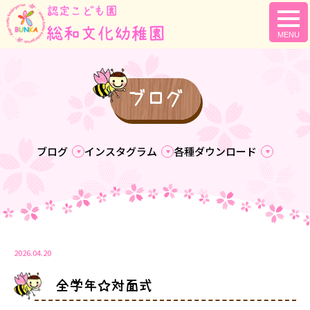
togg
navi
ブログ
ブログ
インスタグラム
各種ダウンロード
2026.04.20
全学年☆対面式