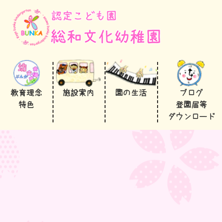
教育理念
施設案内
園の生活
ブログ
特色
登園届等
ダウンロード