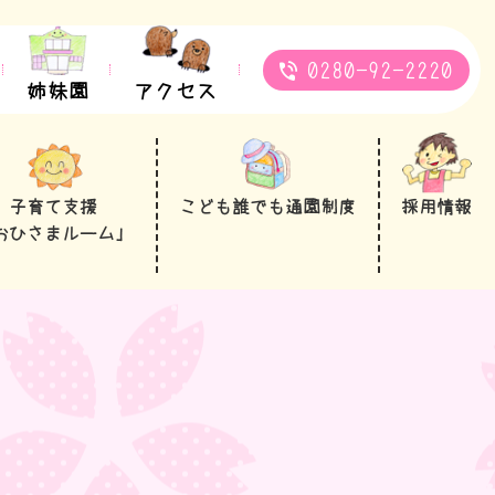
0280-92-2220
姉妹園
アクセス
子育て支援
こども誰でも通園制度
採用情報
おひさまルーム」