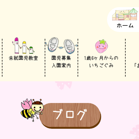
ホーム
未就園児教室
園児募集
1歳6ヶ月からの
入園案内
いちごぐみ
「
ブログ