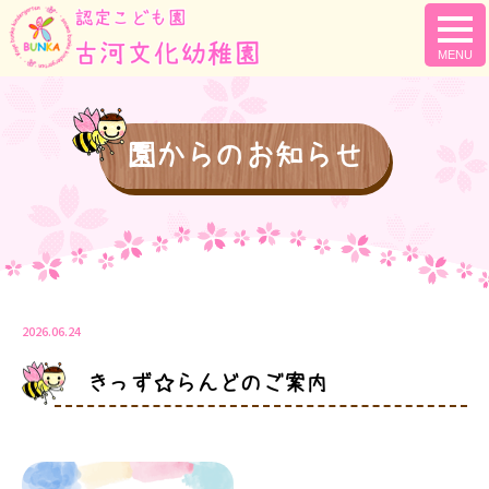
togg
navi
園からのお知らせ
2026.06.24
きっず☆らんどのご案内