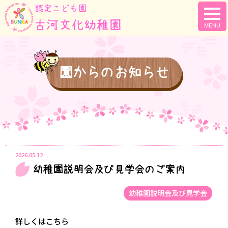
togg
navi
園からのお知らせ
2026.05.12
幼稚園説明会及び見学会のご案内
幼稚園説明会及び見学会
詳しくはこちら