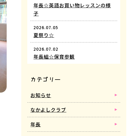
年長☆英語お買い物レッスンの様
子
2026.07.05
夏祭り☆
2026.07.02
年長組☆保育参観
カテゴリー
お知らせ
なかよしクラブ
年長