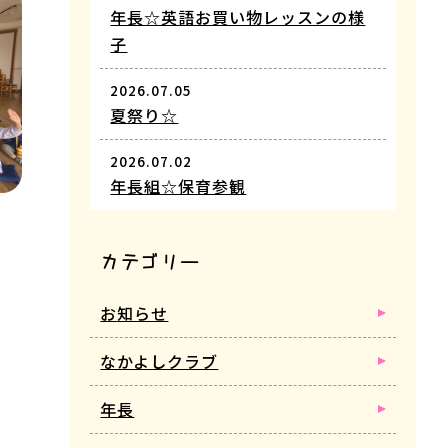
年長☆英語お買い物レッスンの様
子
2026.07.05
夏祭り☆
2026.07.02
年長組☆保育参観
カテゴリー
お知らせ
なかよしクラブ
年長